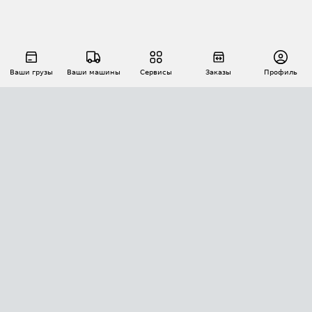
Ваши грузы
Ваши машины
Сервисы
Заказы
Профиль
АВТОМАТИЗАЦИЯ ПЕРЕВОЗОК
Площадки
Заказы
Торги
Тендеры
АТИ-Доки
GPS-мониторинг
АТИ Мессенджер
Цепочки грузов
API ATI.SU
ПОЛЕЗНОЕ
Расчет расстояний
БЕЗОПАСНОСТЬ
Академия ATI.SU
ATI.SU о безопасности
Звезды ATI.SU на вашем сайте
КОНТАКТЫ И ТАРИФЫ
Памятка по проверке контрагентов