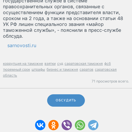
государственной службе в системе
правоохранительных органов, связанные с
осуществлением функции представителя власти,
сроком на 2 года, а также на основании статьи 48
УК РФ лишен специального звания «майор
таможенной службы», - пояснили в пресс-службе
облсуда.
sarnovosti.ru
коррупция на таможне
взятки
суд
саратовская таможня
фсб
тюремный срок
штрафы
бизнес и таможня
саратов
саратовская
область
71 просмотров всего.
ОБСУДИТЬ