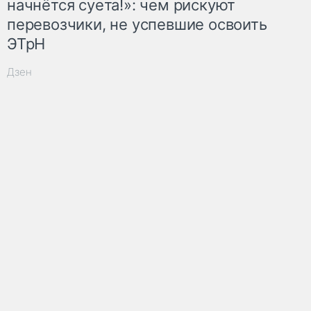
начнётся суета!»: чем рискуют
перевозчики, не успевшие освоить
ЭТрН
Дзен