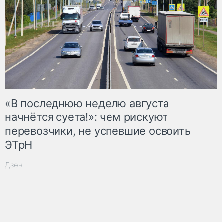
«В последнюю неделю августа
начнётся суета!»: чем рискуют
перевозчики, не успевшие освоить
ЭТрН
Дзен