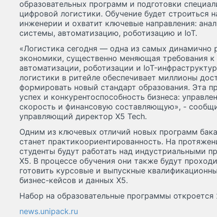
образовательных программ и подготовки специал
цифровой логистики. Обучение будет строиться на
инженерии и охватит ключевые направления: анал
системы, автоматизацию, роботизацию и IoT.
«Логистика сегодня — одна из самых динамично
экономики, существенно меняющая требования к 
автоматизации, роботизации и IoT-инфраструктур
логистики в ритейле обеспечивает миллионы дост
формировать новый стандарт образования. Эта п
успех и конкурентоспособность бизнеса: управле
скорость и финансовую составляющую», - сообщи
управляющий директор Х5 Tech.
Одним из ключевых отличий новых программ бака
станет практикоориентированность. На протяжен
студенты будут работать над индустриальными п
Х5. В процессе обучения они также будут проходи
готовить курсовые и выпускные квалификационны
бизнес-кейсов и данных Х5.
Набор на образовательные программы откроется 
news.unipack.ru