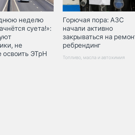
Горючая пора: АЗС
еднюю неделю
начали активно
ачнётся суета!»:
закрываться на ремон
куют
ребрендинг
ики, не
 освоить ЭТрН
Топливо, масла и автохимия