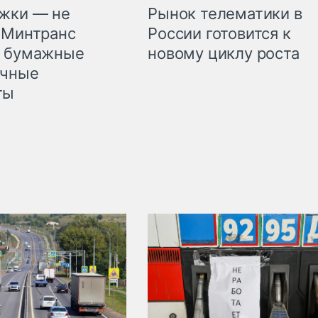
жки — не
Рынок телематики в
 Минтранс
России готовится к
л бумажные
новому циклу роста
очные
ты