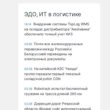
ЭДО, ИТ в логистике
Внедрение системы TopLog WMS
18:14
на складах дистрибьютора "Амотивика"
обеспечило точный учет КИЗ
Почти все железнодорожные
09:59
перевозки между Россией и
Белоруссией переведены на
электронные документы
На китайской АЭС "Нинде"
06.08
протестировали первый тяжелый
складской робот CGN
Robotrack испытал беспилотный
05.08
грузовик на трассе длиной 260 км
Дирекция дорог Рязанской
02.08
области обновит софт интеллектуальной