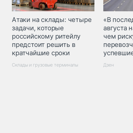
Атаки на склады: четыре
«В посл
задачи, которые
августа н
российскому ритейлу
чем рис
предстоит решить в
перевозч
кратчайшие сроки
успевшие
Склады и грузовые терминалы
Дзен