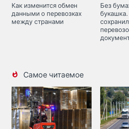
Как изменится обмен
Без бума
данными о перевозках
букашка.
между странами
сохрани
перевоз
докумен
Самое читаемое