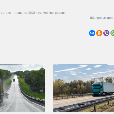
тво
рудн
планы на 2026 год
москва
россия
156 просмотров 