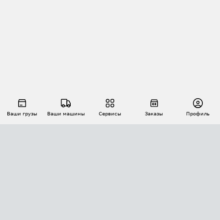
Ваши грузы
Ваши машины
Сервисы
Заказы
Профиль
АВТОМАТИЗАЦИЯ ПЕРЕВОЗОК
Площадки
Заказы
Торги
Тендеры
АТИ-Доки
GPS-мониторинг
АТИ Мессенджер
Цепочки грузов
API ATI.SU