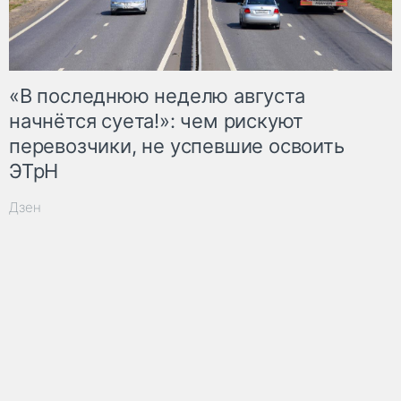
«В последнюю неделю августа
начнётся суета!»: чем рискуют
перевозчики, не успевшие освоить
ЭТрН
Дзен