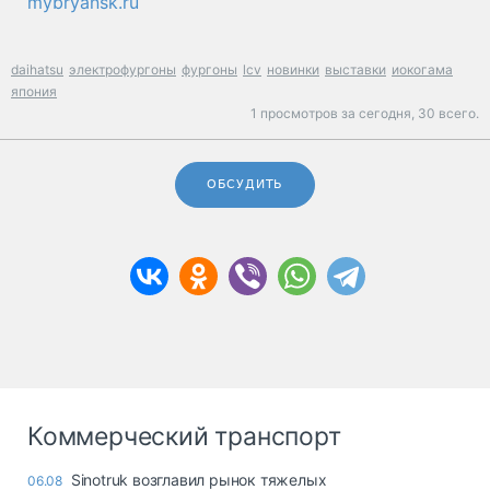
mybryansk.ru
daihatsu
электрофургоны
фургоны
lcv
новинки
выставки
иокогама
япония
1 просмотров за сегодня,
30 всего.
ОБСУДИТЬ
Коммерческий транспорт
Sinotruk возглавил рынок тяжелых
06.08