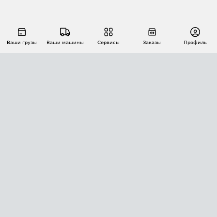
Ваши грузы
Ваши машины
Сервисы
Заказы
Профиль
АВТОМАТИЗАЦИЯ ПЕРЕВОЗОК
Площадки
Заказы
Торги
Тендеры
АТИ-Доки
GPS-мониторинг
АТИ Мессенджер
Цепочки грузов
API ATI.SU
ПОЛЕЗНОЕ
Расчет расстояний
БЕЗОПАСНОСТЬ
Академия ATI.SU
ATI.SU о безопасности
Звезды ATI.SU на вашем сайте
КОНТАКТЫ И ТАРИФЫ
Памятка по проверке контрагентов
Индекс ATI.SU FTL РФ