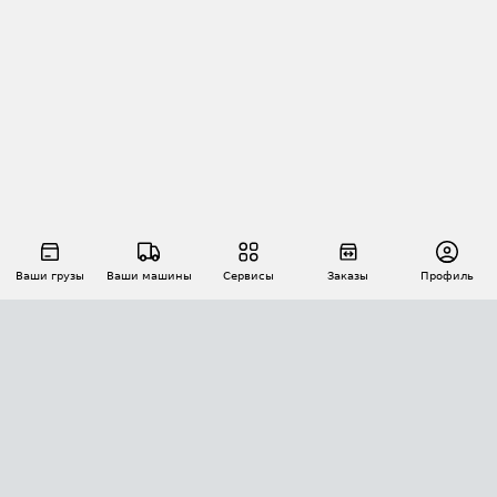
Ваши грузы
Ваши машины
Сервисы
Заказы
Профиль
АВТОМАТИЗАЦИЯ ПЕРЕВОЗОК
Площадки
Заказы
Торги
Тендеры
АТИ-Доки
GPS-мониторинг
АТИ Мессенджер
Цепочки грузов
API ATI.SU