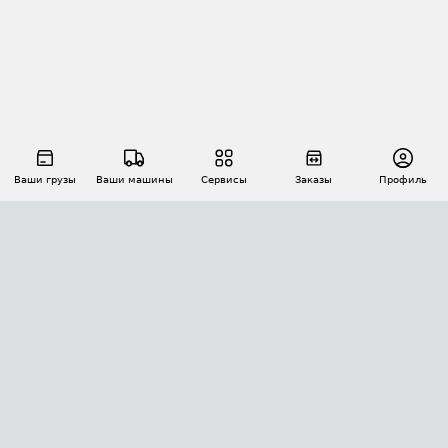
Ваши грузы
Ваши машины
Сервисы
Заказы
Профиль
АВТОМАТИЗАЦИЯ ПЕРЕВОЗОК
Площадки
Заказы
Торги
Тендеры
АТИ-Доки
GPS-мониторинг
АТИ Мессенджер
Цепочки грузов
API ATI.SU
ПОЛЕЗНОЕ
Расчет расстояний