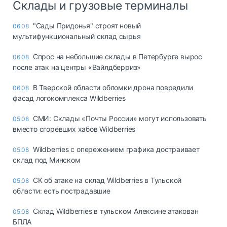
Склады и грузовые терминалы
"Сады Придонья" строят новый
06.08
мультифункциональный склад сырья
Спрос на небольшие склады в Петербурге вырос
06.08
после атак на центры «Вайлдберриз»
В Тверской области обломки дрона повредили
06.08
фасад логокомплекса Wildberries
СМИ: Склады «Почты России» могут использовать
05.08
вместо сгоревших хабов Wildberries
Wildberries с опережением графика достраивает
05.08
склад под Минском
СК об атаке на склад Wildberries в Тульской
05.08
области: есть пострадавшие
Склад Wildberries в тульском Алексине атакован
05.08
БПЛА