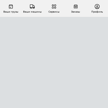
Ваши грузы
Ваши машины
Сервисы
Заказы
Профиль
АВТОМАТИЗАЦИЯ ПЕРЕВОЗОК
Площадки
Заказы
Торги
Тендеры
АТИ-Доки
GPS-мониторинг
АТИ Мессенджер
Цепочки грузов
API ATI.SU
ПОЛЕЗНОЕ
Расчет расстояний
БЕЗОПАСНОСТЬ
Академия ATI.SU
ATI.SU о безопасности
Звезды ATI.SU на вашем сайте
КОНТАКТЫ И ТАРИФЫ
Памятка по проверке контрагентов
Индекс ATI.SU FTL РФ
О системе ATI.SU
Светофор+
Средние ставки
ИНФОРМАЦИЯ
Контактная информация
Страхование