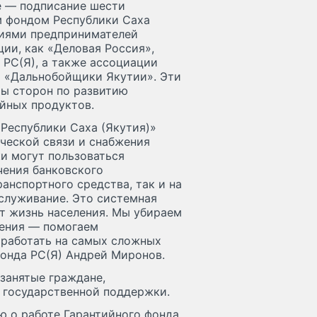
е — подписание шести
м фондом Республики Саха
ниями предпринимателей
ции, как «Деловая Россия»,
РС(Я), а также ассоциации
и «Дальнобойщики Якутии». Эти
ты сторон по развитию
йных продуктов.
Республики Саха (Якутия)»
ческой связи и снабжения
и могут пользоваться
чения банковского
анспортного средства, так и на
бслуживание. Это системная
т жизнь населения. Мы убираем
чения — помогаем
 работать на самых сложных
онда РС(Я) Андрей Миронов.
занятые граждане,
в государственной поддержки.
 о работе Гарантийного фонда,