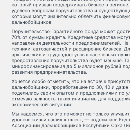
который призван поддерживать бизнес в регионе
уделено вопросам поручительства и существующ
которые могут значительно облегчить финансовую
дальнобойщиков.
Поручительство Гарантийного фонда может дости
70% от суммы кредита. Кредитные средства могу
направления деятельности предпринимателей. На
техники, автозапчастей и расширение бизнеса. Д
арктических и труднодоступных населенных пунк
предоставление поручительства будет меньше. Та
микрофинансирования до 5 миллионов рублей под
развития предпринимательства.
Хочется особо отметить, что на встрече присутс
дальнобойщики, проработавшие по 30, 40 и даже 5
поделились своим опытом и предложениями по у
отмечаю важность таких инициатив для поддержк
экономической ситуации.
Мы надеемся, что это поможет не только улучшить
уровень жизни наших коллег», — поделилась Евдо
Ассоциации дальнобойщиков Республики Саха (Як