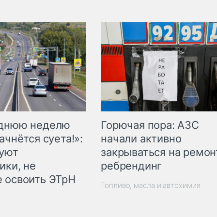
Горючая пора: АЗС
еднюю неделю
начали активно
ачнётся суета!»:
закрываться на ремон
куют
ребрендинг
ики, не
 освоить ЭТрН
Топливо, масла и автохимия