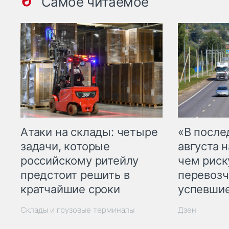
Самое читаемое
Атаки на склады: четыре
«В посл
задачи, которые
августа н
российскому ритейлу
чем рис
предстоит решить в
перевозч
кратчайшие сроки
успевшие
Склады и грузовые терминалы
Дзен