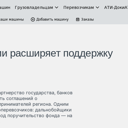
ашин
Грузовладельцам
Перевозчикам
АТИ-Доки
А
Ваши машины
Добавить машину
Заказы
ии расширяет поддержку
артнерство государства, банков
ть соглашений о
принимателей региона. Одним
оперевозчиков: дальнобойщики
под поручительство фонда — на
.