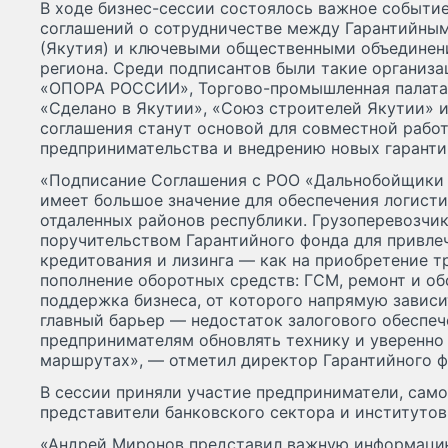
В ходе бизнес-сессии состоялось важное событи
соглашений о сотрудничестве между Гарантийны
(Якутия) и ключевыми общественными объедине
региона. Среди подписантов были такие организа
«ОПОРА РОССИИ», Торгово-промышленная палата 
«Сделано в Якутии», «Союз строителей Якутии» 
соглашения станут основой для совместной рабо
предпринимательства и внедрению новых гаранти
«Подписание Соглашения с РОО «Дальнобойщики 
имеет большое значение для обеспечения логисти
отдаленных районов республики. Грузоперевозчик
поручительством Гарантийного фонда для привле
кредитования и лизинга — как на приобретение тр
пополнение оборотных средств: ГСМ, ремонт и о
поддержка бизнеса, от которого напрямую зависи
главный барьер — недостаток залогового обеспе
предпринимателям обновлять технику и уверенно
маршрутах», — отметил директор Гарантийного ф
В сессии приняли участие предприниматели, само
представители банковского сектора и институто
«Андрей Миронов представил важную информацию