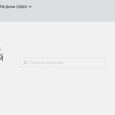
ТИ-Доки (ЭДО)
в
й