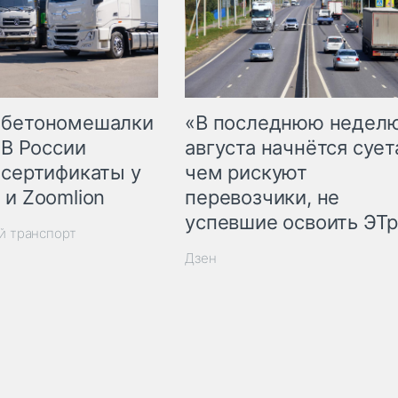
 бетономешалки
«В последнюю недел
 В России
августа начнётся суета
 сертификаты у
чем рискуют
 и Zoomlion
перевозчики, не
успевшие освоить ЭТ
й транспорт
Дзен