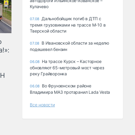
автодороги Ильинское-Хованское –
Кулачево
Дальнобойщик погиб в ДТП с
07.08
тремя грузовиками на трассе М-10 в
Тверской области
ю
В Ивановской области за неделю
07.08
!»:
подешевел бензин
На трассе Курск – Касторное
06.08
обновляют 65-метровый мост через
реку Грайворонка
рН
Во Фрунзенском районе
06.08
Владимира МАЗ протаранил Lada Vesta
Все новости