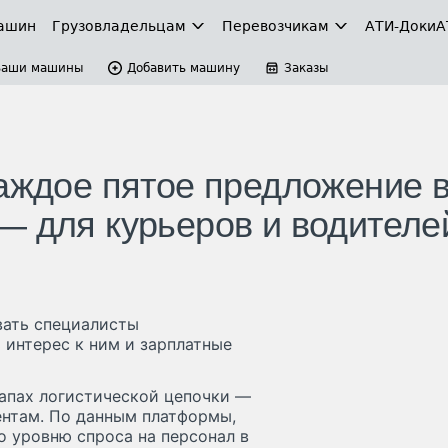
ашин
Грузовладельцам
Перевозчикам
АТИ-Доки
А
Ваши машины
Добавить машину
Заказы
каждое пятое предложение 
— для курьеров и водителе
ывать специалисты
 интерес к ним и зарплатные
тапах логистической цепочки —
ентам. По данным платформы,
о уровню спроса на персонал в