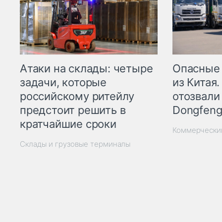
Опасные
Атаки на склады: четыре
из Китая.
задачи, которые
отозвали
российскому ритейлу
Dongfeng
предстоит решить в
кратчайшие сроки
Коммерчески
Склады и грузовые терминалы