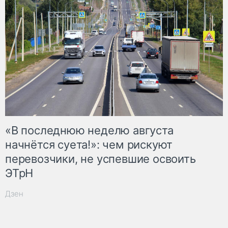
«В последнюю неделю августа
начнётся суета!»: чем рискуют
перевозчики, не успевшие освоить
ЭТрН
Дзен