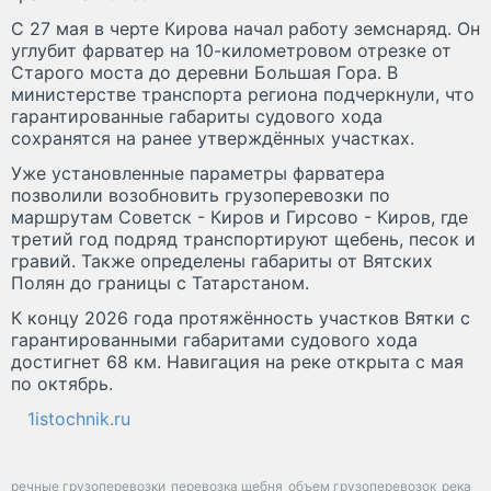
С 27 мая в черте Кирова начал работу земснаряд. Он
углубит фарватер на 10-километровом отрезке от
Старого моста до деревни Большая Гора. В
министерстве транспорта региона подчеркнули, что
гарантированные габариты судового хода
сохранятся на ранее утверждённых участках.
Уже установленные параметры фарватера
позволили возобновить грузоперевозки по
маршрутам Советск - Киров и Гирсово - Киров, где
третий год подряд транспортируют щебень, песок и
гравий. Также определены габариты от Вятских
Полян до границы с Татарстаном.
К концу 2026 года протяжённость участков Вятки с
гарантированными габаритами судового хода
достигнет 68 км. Навигация на реке открыта с мая
по октябрь.
1istochnik.ru
речные грузоперевозки
перевозка щебня
объем грузоперевозок
река