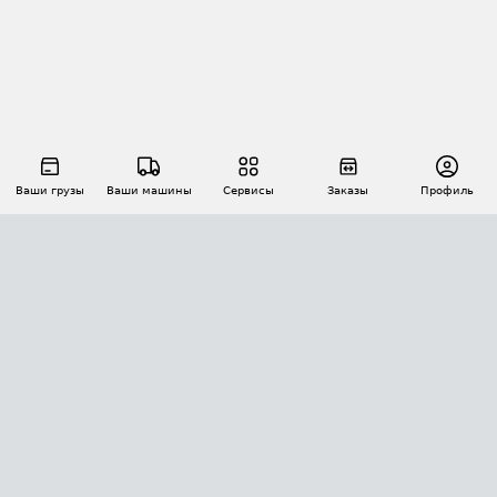
Ваши грузы
Ваши машины
Сервисы
Заказы
Профиль
АВТОМАТИЗАЦИЯ ПЕРЕВОЗОК
Площадки
Заказы
Торги
Тендеры
АТИ-Доки
GPS-мониторинг
АТИ Мессенджер
Цепочки грузов
API ATI.SU
ПОЛЕЗНОЕ
Расчет расстояний