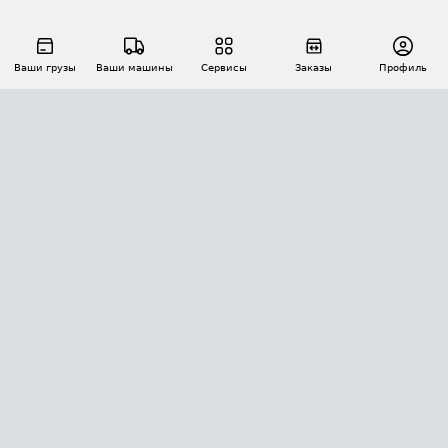
Ваши грузы
Ваши машины
Сервисы
Заказы
Профиль
АВТОМАТИЗАЦИЯ ПЕРЕВОЗОК
Площадки
Заказы
Торги
Тендеры
АТИ-Доки
GPS-мониторинг
АТИ Мессенджер
Цепочки грузов
API ATI.SU
ПОЛЕЗНОЕ
Расчет расстояний
БЕЗОПАСНОСТЬ
Академия ATI.SU
ATI.SU о безопасности
Звезды ATI.SU на вашем сайте
КОНТАКТЫ И ТАРИФЫ
Памятка по проверке контрагентов
Индекс ATI.SU FTL РФ
О системе ATI.SU
Светофор+
Средние ставки
ИНФОРМАЦИЯ