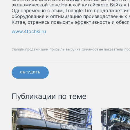
экономической зоне Наньхай китайского Вэйхая 
Одновременно с этим, Triangle Tire продолжает 
оборудования и оптимизацию производственных 
Китае, стремясь повысить эффективность и обесп
www.4tochki.ru
triangle
продажи шин
прибыль
выручка
финансовые показатели
пр
ОБСУДИТЬ
Публикации по теме