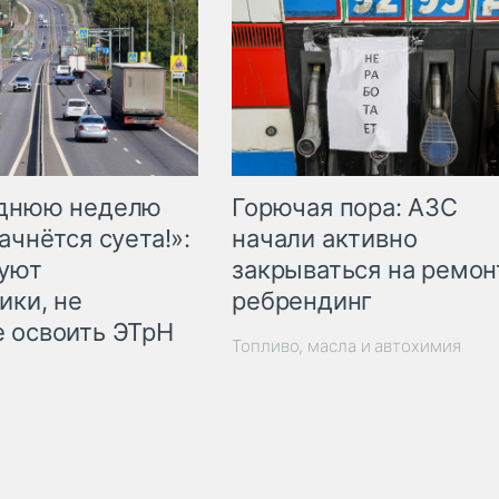
Горючая пора: АЗС
еднюю неделю
начали активно
ачнётся суета!»:
закрываться на ремон
куют
ребрендинг
ики, не
 освоить ЭТрН
Топливо, масла и автохимия