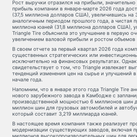
Рост выручки отразился на прибыли, значительно
прибыль компании в январе-марте 2026 года дост
(37,5 миллиона долларов США), увеличившись на 
аналогичным периодом прошлого года, а чистая п
миллиона юаней (31,8 миллиона долларов США), ув
Triangle Tire объяснила это улучшение в первую о
увеличением валовой прибыли и ростом объемов 
В своем отчете за первый квартал 2026 года ком
существенных стратегических или инвестиционн
исключительно на финансовых результатах. Одна
свидетельствует о том, что Triangle извлекает вы
тенденций изменения цен на сырье и улучшений в
начале года.
Напомним, что в январе этого года Triangle Tire 
нового зарубежного завода в Камбодже с заплан
производственной мощностью 6 миллионов шин д
миллион шин для грузовых автомобилей и автобу
который составит 3,219 миллиарда юаней.
В настоящее время компания также реализует пр
модернизации существующих заводов, включая п
миллионов высокопроизводительных шин для лег