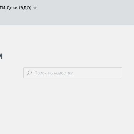
ТИ-Доки (ЭДО)
м