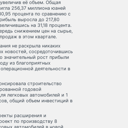
 увеличив её объем. Общая
игла 256,37 миллиона юаней
30,95 процента по сравнению с
рибыль выросла до 217,80
еличившись на 31,18 процента.
чередь снижением цен на сырье,
продаж в этом квартале.
пания не раскрыла никаких
ых новостей, сосредоточившись
ко значительный рост прибыли
году из благоприятных
 операционной деятельности в
анонсировала строительство
ированной годовой
ля легковых автомобилей и 1
сов, общий объем инвестиций в
оекты расширения и
роект по производству 8
ковых автомобилей в новой