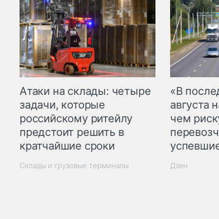
Атаки на склады: четыре
«В посл
задачи, которые
августа н
российскому ритейлу
чем рис
предстоит решить в
перевозч
кратчайшие сроки
успевшие
Склады и грузовые терминалы
Дзен