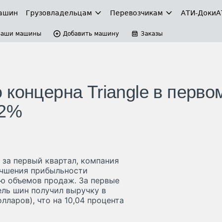
ашин
Грузовладельцам
Перевозчикам
АТИ-Доки
А
Ваши машины
Добавить машину
Заказы
концерна Triangle в перво
,2%
 за первый квартал, компания
лучшения прибыльности
ию объемов продаж. За первые
ель шин получил выручку в
лларов), что на 10,04 процента