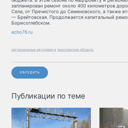
бюджета. В этом сезоне по нацпроекту и регион
запланирован ремонт около 400 километров доро
Села, от Пречистого до Семеновского, а также вт
— Брейтовская. Продолжается капитальный ремон
Борисоглебском.
echo76.ru
региональные автодороги
ярославская область
ОБСУДИТЬ
Публикации по теме