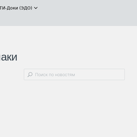
ТИ-Доки (ЭДО)
наки