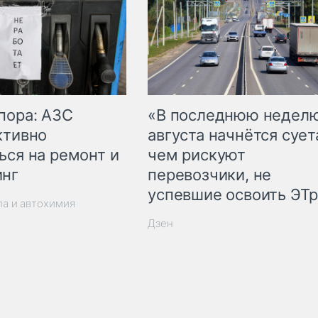
пора: АЗС
«В последнюю недел
ктивно
августа начнётся суета
ься на ремонт и
чем рискуют
инг
перевозчики, не
успевшие освоить ЭТ
ла и автохимия
Дзен