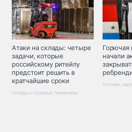
Горючая 
Атаки на склады: четыре
начали а
задачи, которые
закрыват
российскому ритейлу
ребренд
предстоит решить в
кратчайшие сроки
Топливо, мас
Склады и грузовые терминалы