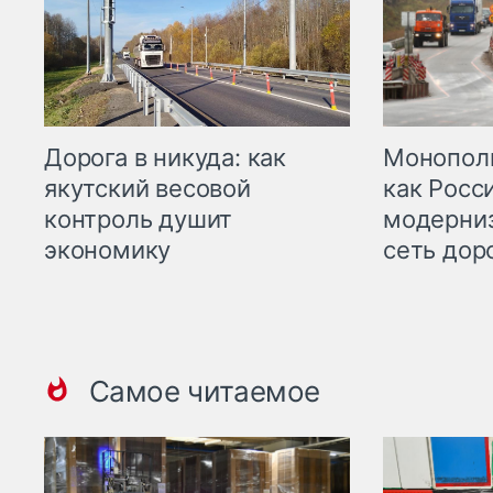
Дорога в никуда: как
Монополи
якутский весовой
как Росс
контроль душит
модерни
экономику
сеть дор
Самое читаемое