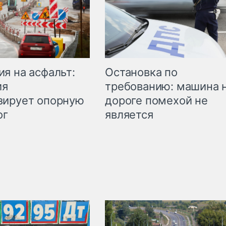
Остановка по
я на асфальт:
требованию: машина 
ия
дороге помехой не
зирует опорную
является
ог