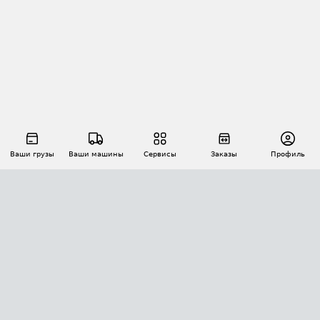
Ваши грузы
Ваши машины
Сервисы
Заказы
Профиль
АВТОМАТИЗАЦИЯ ПЕРЕВОЗОК
Площадки
Заказы
Торги
Тендеры
АТИ-Доки
GPS-мониторинг
АТИ Мессенджер
Цепочки грузов
API ATI.SU