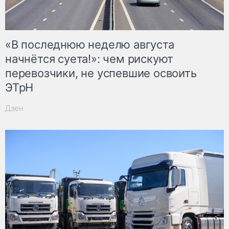
«В последнюю неделю августа
начнётся суета!»: чем рискуют
перевозчики, не успевшие освоить
ЭТрН
Дзен