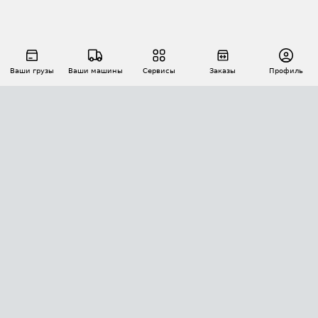
Ваши грузы
Ваши машины
Сервисы
Заказы
Профиль
АВТОМАТИЗАЦИЯ ПЕРЕВОЗОК
Площадки
Заказы
Торги
Тендеры
АТИ-Доки
GPS-мониторинг
АТИ Мессенджер
Цепочки грузов
API ATI.SU
ПОЛЕЗНОЕ
Расчет расстояний
БЕЗОПАСНОСТЬ
Академия ATI.SU
ATI.SU о безопасности
Звезды ATI.SU на вашем сайте
КОНТАКТЫ И ТАРИФЫ
Памятка по проверке контрагентов