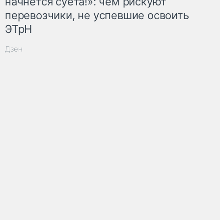
начнётся суета!»: чем рискуют
перевозчики, не успевшие освоить
ЭТрН
Дзен