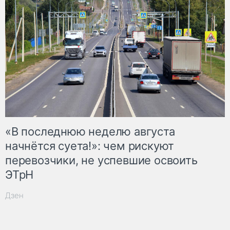
«В последнюю неделю августа
начнётся суета!»: чем рискуют
перевозчики, не успевшие освоить
ЭТрН
Дзен