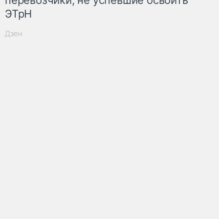
ЭТрН
Дзен