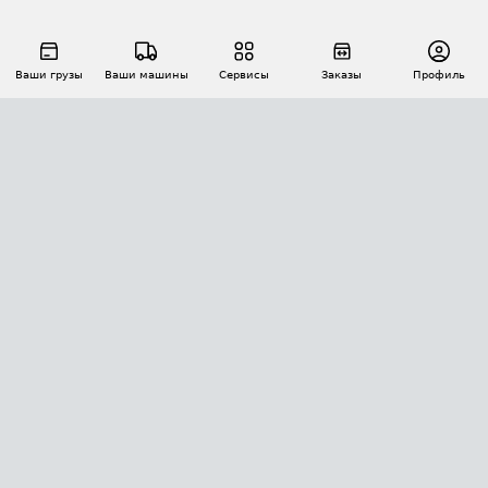
Ваши грузы
Ваши машины
Сервисы
Заказы
Профиль
АВТОМАТИЗАЦИЯ ПЕРЕВОЗОК
Площадки
Заказы
Торги
Тендеры
АТИ-Доки
GPS-мониторинг
АТИ Мессенджер
Цепочки грузов
API ATI.SU
ПОЛЕЗНОЕ
Расчет расстояний
БЕЗОПАСНОСТЬ
Академия ATI.SU
ATI.SU о безопасности
Звезды ATI.SU на вашем сайте
КОНТАКТЫ И ТАРИФЫ
Памятка по проверке контрагентов
Индекс ATI.SU FTL РФ
О системе ATI.SU
Светофор+
Средние ставки
ИНФОРМАЦИЯ