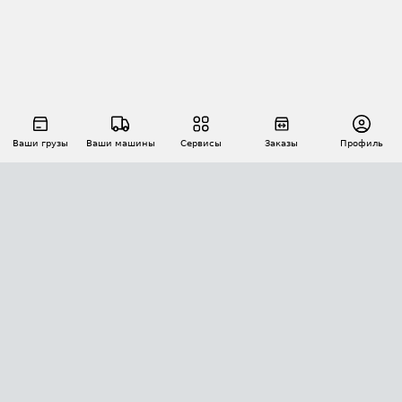
Ваши грузы
Ваши машины
Сервисы
Заказы
Профиль
АВТОМАТИЗАЦИЯ ПЕРЕВОЗОК
Площадки
Заказы
Торги
Тендеры
АТИ-Доки
GPS-мониторинг
АТИ Мессенджер
Цепочки грузов
API ATI.SU
ПОЛЕЗНОЕ
Расчет расстояний
БЕЗОПАСНОСТЬ