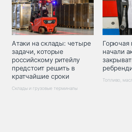
Горючая 
Атаки на склады: четыре
начали а
задачи, которые
закрыват
российскому ритейлу
ребренд
предстоит решить в
кратчайшие сроки
Топливо, мас
Склады и грузовые терминалы