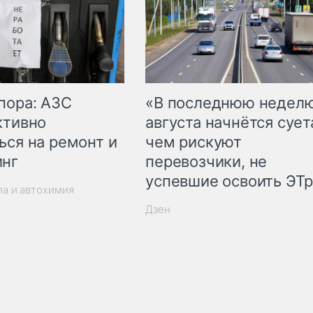
пора: АЗС
«В последнюю недел
ктивно
августа начнётся суета
ься на ремонт и
чем рискуют
инг
перевозчики, не
успевшие освоить ЭТ
ла и автохимия
Дзен