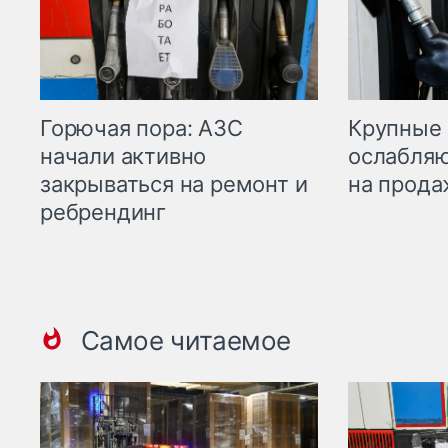
Горючая пора: АЗС
Крупные 
начали активно
ослабляю
закрываться на ремонт и
на прода
ребрендинг
Самое читаемое