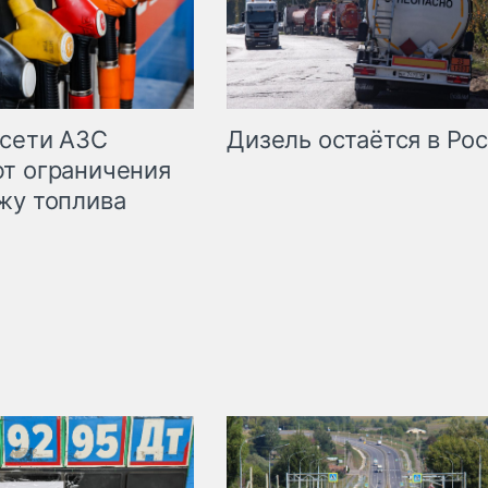
сети АЗС
Дизель остаётся в Ро
т ограничения
жу топлива