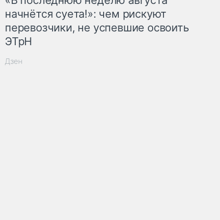
начнётся суета!»: чем рискуют
перевозчики, не успевшие освоить
ЭТрН
Дзен