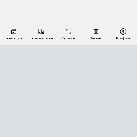
Ваши грузы
Ваши машины
Сервисы
Заказы
Профиль
АВТОМАТИЗАЦИЯ ПЕРЕВОЗОК
Площадки
Заказы
Торги
Тендеры
АТИ-Доки
GPS-мониторинг
АТИ Мессенджер
Цепочки грузов
API ATI.SU
ПОЛЕЗНОЕ
Расчет расстояний
БЕЗОПАСНОСТЬ
Академия ATI.SU
ATI.SU о безопасности
Звезды ATI.SU на вашем сайте