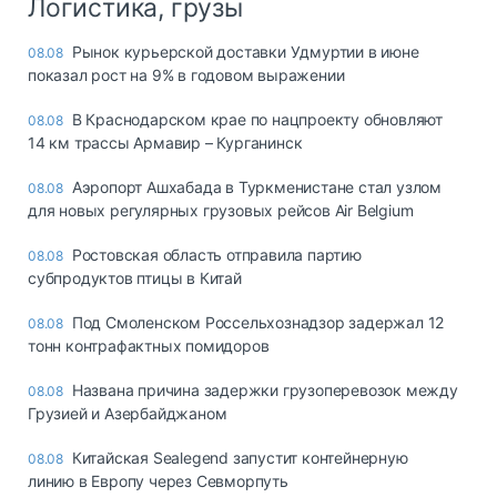
Логистика, грузы
Рынок курьерской доставки Удмуртии в июне
08.08
показал рост на 9% в годовом выражении
В Краснодарском крае по нацпроекту обновляют
08.08
14 км трассы Армавир – Курганинск
Аэропорт Ашхабада в Туркменистане стал узлом
08.08
для новых регулярных грузовых рейсов Air Belgium
Ростовская область отправила партию
08.08
субпродуктов птицы в Китай
Под Смоленском Россельхознадзор задержал 12
08.08
тонн контрафактных помидоров
Названа причина задержки грузоперевозок между
08.08
Грузией и Азербайджаном
Китайская Sealegend запустит контейнерную
08.08
линию в Европу через Севморпуть