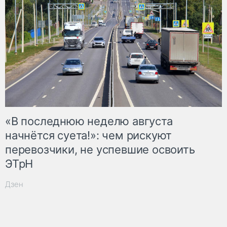
«В последнюю неделю августа
начнётся суета!»: чем рискуют
перевозчики, не успевшие освоить
ЭТрН
Дзен