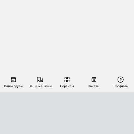
Ваши грузы
Ваши машины
Сервисы
Заказы
Профиль
АВТОМАТИЗАЦИЯ ПЕРЕВОЗОК
Площадки
Заказы
Торги
Тендеры
АТИ-Доки