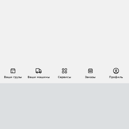
Ваши грузы
Ваши машины
Сервисы
Заказы
Профиль
АВТОМАТИЗАЦИЯ ПЕРЕВОЗОК
Площадки
Заказы
Торги
Тендеры
АТИ-Доки
GPS-мониторинг
АТИ Мессенджер
Цепочки грузов