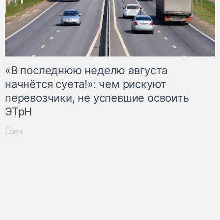
«В последнюю неделю августа
начнётся суета!»: чем рискуют
перевозчики, не успевшие освоить
ЭТрН
Дзен