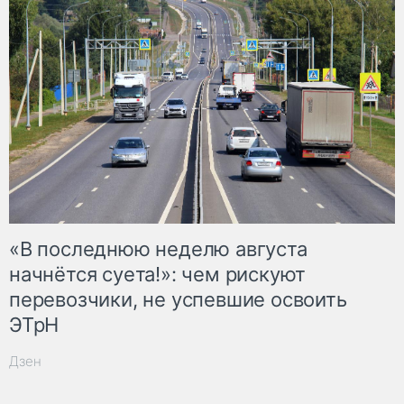
«В последнюю неделю августа
начнётся суета!»: чем рискуют
перевозчики, не успевшие освоить
ЭТрН
Дзен