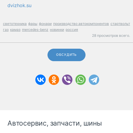
dvizhok.su
светотехника
фары
фонари
производство автокомпонентов
стартвольт
газ
камаз
mercedes-benz
новинки
россия
28 просмотров всего.
ОБСУДИТЬ
Автосервис, запчасти, шины