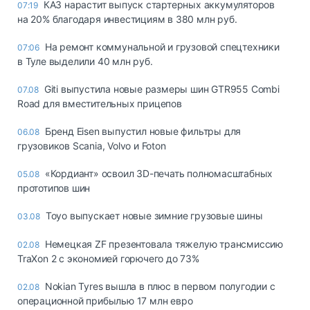
КАЗ нарастит выпуск стартерных аккумуляторов
07:19
на 20% благодаря инвестициям в 380 млн руб.
На ремонт коммунальной и грузовой спецтехники
07:06
в Туле выделили 40 млн руб.
Giti выпустила новые размеры шин GTR955 Combi
07.08
Road для вместительных прицепов
Бренд Eisen выпустил новые фильтры для
06.08
грузовиков Scania, Volvo и Foton
«Кордиант» освоил 3D-печать полномасштабных
05.08
прототипов шин
Toyo выпускает новые зимние грузовые шины
03.08
Немецкая ZF презентовала тяжелую трансмиссию
02.08
TraXon 2 с экономией горючего до 73%
Nokian Tyres вышла в плюс в первом полугодии с
02.08
операционной прибылью 17 млн евро