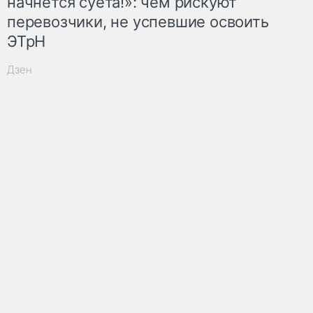
начнётся суета!»: чем рискуют
перевозчики, не успевшие освоить
ЭТрН
Дзен