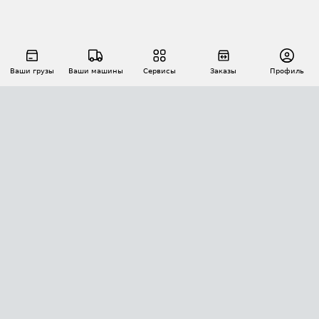
Ваши грузы
Ваши машины
Сервисы
Заказы
Профиль
АВТОМАТИЗАЦИЯ ПЕРЕВОЗОК
Площадки
Заказы
Торги
Тендеры
АТИ-Доки
GPS-мониторинг
АТИ Мессенджер
Цепочки грузов
API ATI.SU
ПОЛЕЗНОЕ
Расчет расстояний
БЕЗОПАСНОСТЬ
Академия ATI.SU
ATI.SU о безопасности
Звезды ATI.SU на вашем сайте
КОНТАКТЫ И ТАРИФЫ
Памятка по проверке контрагентов