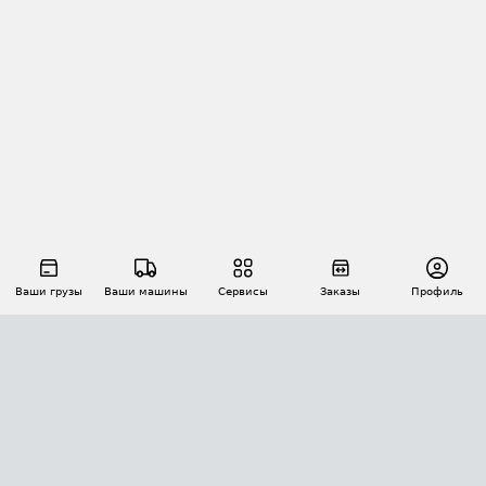
Ваши грузы
Ваши машины
Сервисы
Заказы
Профиль
АВТОМАТИЗАЦИЯ ПЕРЕВОЗОК
Площадки
Заказы
Торги
Тендеры
АТИ-Доки
GPS-мониторинг
АТИ Мессенджер
Цепочки грузов