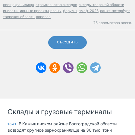
овощехранилища
строительство складов
склады тверской области
инвестиционные проекты
планы
форумы
пмэф-2026
санкт-петербург
тверская область
королев
75 просмотров всего.
ОБСУДИТЬ
Склады и грузовые терминалы
В Камышинском районе Волгоградской области
16:41
возводят крупное зернохранилище на 30 тыс. тонн