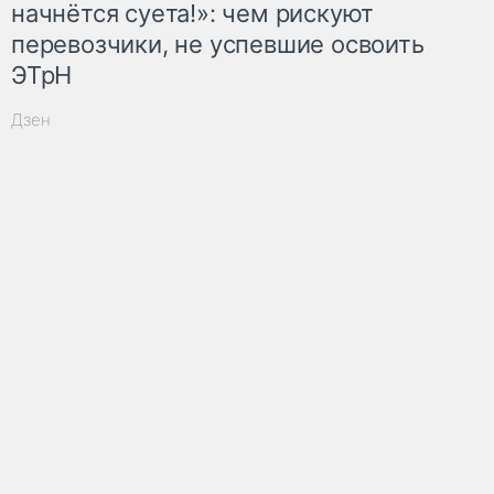
начнётся суета!»: чем рискуют
перевозчики, не успевшие освоить
ЭТрН
Дзен