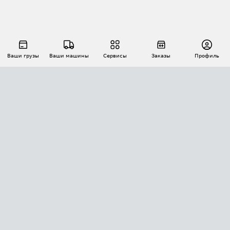
Ваши грузы
Ваши машины
Сервисы
Заказы
Профиль
АВТОМАТИЗАЦИЯ ПЕРЕВОЗОК
Площадки
Заказы
Торги
Тендеры
АТИ-Доки
GPS-мониторинг
АТИ Мессенджер
Цепочки грузов
API ATI.SU
ПОЛЕЗНОЕ
Расчет расстояний
БЕЗОПАСНОСТЬ
Академия ATI.SU
ATI.SU о безопасности
Звезды ATI.SU на вашем сайте
КОНТАКТЫ И ТАРИФЫ