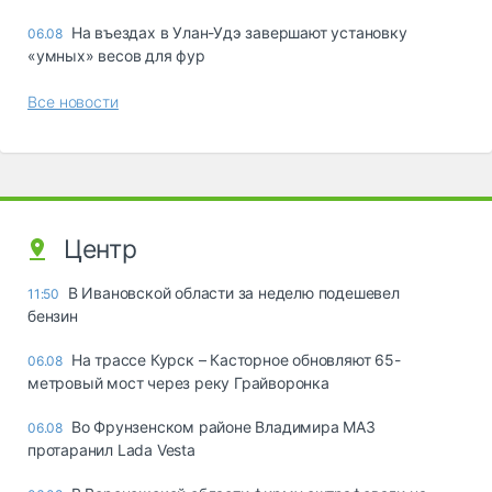
Ha въeздax в Улaн-Удэ зaвepшaют ycтaнoвкy
06.08
«yмныx» вecoв для фyp
Все новости
Центр
В Ивановской области за неделю подешевел
11:50
бензин
На трассе Курск – Касторное обновляют 65-
06.08
метровый мост через реку Грайворонка
Во Фрунзенском районе Владимира МАЗ
06.08
протаранил Lada Vesta