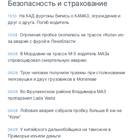
Безопасность и страхование
На КАД фургоны бились о КАМАЗ, ограждение и
15:10
друг о друга. Погиб водитель
Огромная пробка скопилась на трассе «Кола» из-
14:08
за аварии с фурой в Ленобласти
В Мордовии на трассе М-5 водитель МАЗа
06.08
спровоцировал смертельную аварию
Трое человек получили травмы при столкновении
06.08
легковушки и двух грузовиков в Могилеве
Во Фрунзенском районе Владимира МАЗ
06.08
протаранил Lada Vesta
Лобовая авария собрала пробку больше 8 км на
06.08
"Коле"
У китайского дальнобойщика на таможне в
06.08
Приморье изъяли деньги