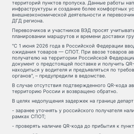
территорий пунктов пропуска. Данные работы на
инфраструктуры и создание более комфортных ус
внешнеэкономической деятельности и перевозчико
ДГД региона.
Перевозчиков и участников ВЭД просят учитыва
планировании маршрутов и времени доставки гру
"С 1 июня 2026 года в Российской Федерации вв
ожидания товаров — СПОТ. При ввозе товаров а
получателю на территории Российской Федераци
документ о предстоящей поставке и получить QR
находиться у водителя и предъявляться по треб
органов", – предупредили в ведомстве.
В случае отсутствия подтвержденного QR-кода а
территорию России и возвращено обратно.
В целях недопущения задержек на границе депар
- заранее уточнять у российского получателя на
рамках СПОТ;
- проверять наличие QR-кода до прибытия к пункт