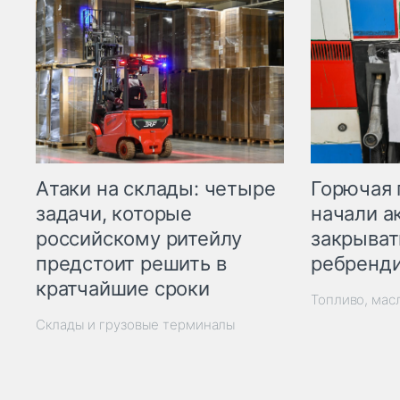
Горючая 
Атаки на склады: четыре
начали а
задачи, которые
закрыват
российскому ритейлу
ребренд
предстоит решить в
кратчайшие сроки
Топливо, мас
Склады и грузовые терминалы