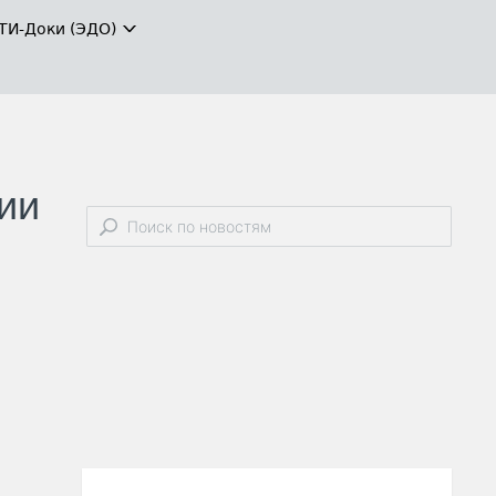
ТИ-Доки (ЭДО)
ии