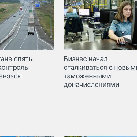
Бизнес начал
тане опять
сталкиваться с новым
контроль
таможенными
евозок
доначислениями