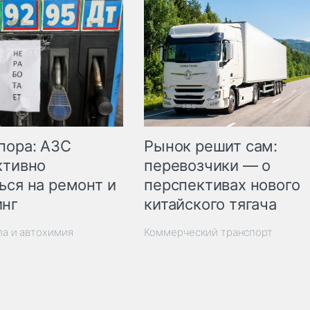
пора: АЗС
Рынок решит сам:
ктивно
перевозчики — о
ься на ремонт и
перспективах нового
инг
китайского тягача
ла и автохимия
Коммерческий транспорт