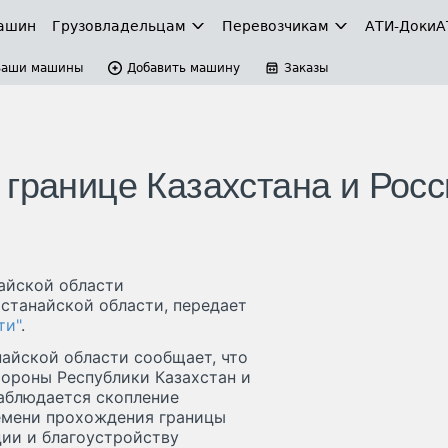
ашин
Грузовладельцам
Перевозчикам
АТИ-Доки
А
Ваши машины
Добавить машину
Заказы
 границе Казахстана и Росс
найской области
станайской области, передает
ти"
.
айской области сообщает, что
тороны Республики Казахстан и
аблюдается скопление
емени прохождения границы
ии и благоустройству