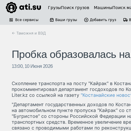
Грузы
Поиск грузов
Машины
Поиск м
Все сервисы
Ваши грузы
Добавить груз
← Таможня и ВЭД
Пробка образовалась на
13:00, 10 Июня 2026
Скопление транспорта на посту "Кайрак" в Коста
прокомментировал департамент госдоходов по Ко
Liter.kz со ссылкой на газету
"Костанайские новос
"Департамент государственных доходов по Костан
на автомобильном пункте пропуска "Кайрак" со с
"Бугристое" со стороны Российской Федерации н
транспортных средств. Временное увеличение вр
связано с проводимыми работами по реконструкц