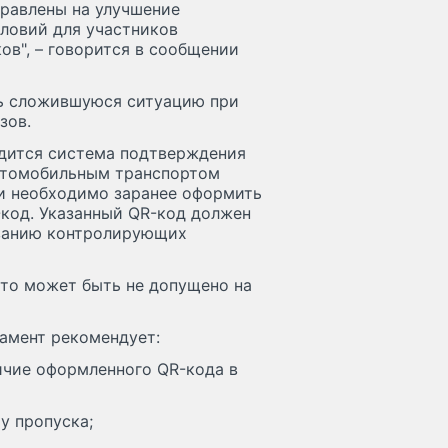
правлены на улучшение
ловий для участников
в", – говорится в сообщении
ть сложившуюся ситуацию при
зов.
одится система подтверждения
втомобильным транспортом
и необходимо заранее оформить
-код. Указанный QR-код должен
ованию контролирующих
вто может быть не допущено на
тамент рекомендует:
личие оформленного QR-кода в
у пропуска;