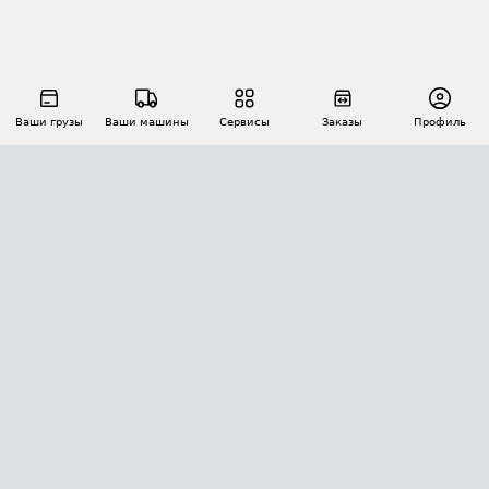
Ваши грузы
Ваши машины
Сервисы
Заказы
Профиль
АВТОМАТИЗАЦИЯ ПЕРЕВОЗОК
Площадки
Заказы
Торги
Тендеры
АТИ-Доки
GPS-мониторинг
АТИ Мессенджер
Цепочки грузов
API ATI.SU
ПОЛЕЗНОЕ
Расчет расстояний
БЕЗОПАСНОСТЬ
Академия ATI.SU
ATI.SU о безопасности
Звезды ATI.SU на вашем сайте
КОНТАКТЫ И ТАРИФЫ