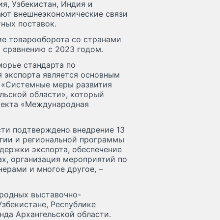
я, Узбекистан, Индия и
ают внешнеэкономические связи
ных поставок.
ие товарооборота со странами
по сравнению с 2023 годом.
морье стандарта по
я экспорта является основным
а «Системные меры развития
льской области», который
оекта «Международная
сти подтверждено внедрение 13
егии и региональной программы
держки экспорта, обеспечение
ах, организация мероприятий по
ерами и многое другое, –
ародных выставочно-
збекистане, Республике
енда Архангельской области.