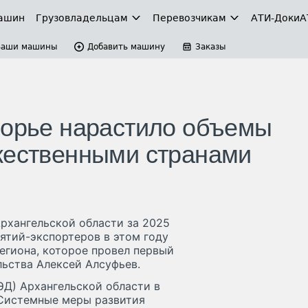
ашин
Грузовладельцам
Перевозчикам
АТИ-Доки
А
Ваши машины
Добавить машину
Заказы
морье нарастило объемы
жественными странами
рхангельской области за 2025
ятий-экспортеров в этом году
егиона, которое провел первый
льства Алексей Алсуфьев.
ЭД) Архангельской области в
«Системные меры развития