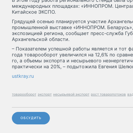
В этом году работа регионального стенда была о
международных площадках: «ИННОПРОМ. Централ
Китайское ЭКСПО.
Грядущей осенью планируется участие Архангел
промышленной выставке «ИННОПРОМ. Беларусь», 
экспозицией региона, сообщает пресс-служба Гу
Архангельской области.
– Показателем успешной работы является и тот фа
года товарооборот увеличился на 12,6% по сравн
го, а объемы экспорта и несырьевого неэнергети
практически на 20%, – подытожила Евгения Шелю
ustkray.ru
товарооборот
экспорт
несырьевой экспорт
рост товаропотоков
вэ
ОБСУДИТЬ