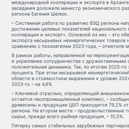
международной кооперации и экспорта в Арханге
заседания доложила министр экономического ра
региона Евгения Шелюк.
– Системная работа по развитию ВЭД региона нап
достижение целевых показателей национального
кооперация и экспорт». Основной из них – это о
экспорта несырьевых неэнергетических товаров н
сравнению с показателем 2023 года, – отметила 
В рамках работы, направленной на переориентаци
и укрепление сотрудничества с дружественными 
положительная динамика. Так, по итогам 2025-го 
процента. При этом несырьевой неэнергетически
области в стоимостном выражении к уровню 2024
2023-го – на 4,6%
– Ключевой отраслью, определяющей внешнеэкон
остается лесопромышленный комплекс, – сообщил
древесины и продукции ЦБП приходится 79,2% от
региона. На втором месте – продовольственные 
сырье, прежде всего рыбная продукция, – 15,5%.
Пятерку самых стабильных зарубежных партнеров