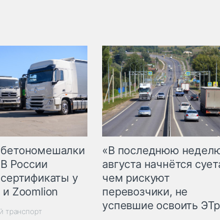
 бетономешалки
«В последнюю недел
 В России
августа начнётся суета
 сертификаты у
чем рискуют
 и Zoomlion
перевозчики, не
успевшие освоить ЭТ
й транспорт