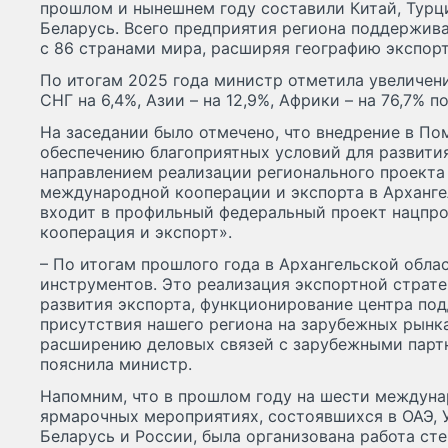
прошлом и нынешнем году составили Китай, Турци
Беларусь. Всего предприятия региона поддержив
с 86 странами мира, расширяя географию экспорт
По итогам 2025 года министр отметила увеличен
СНГ на 6,4%, Азии – на 12,9%, Африки – на 76,7% 
На заседании было отмечено, что внедрение в По
обеспечению благоприятных условий для развити
направлением реализации регионального проект
международной кооперации и экспорта в Арханге
входит в профильный федеральный проект нацпр
кооперация и экспорт».
– По итогам прошлого года в Архангельской обла
инструментов. Это реализация экспортной страт
развития экспорта, функционирование центра под
присутствия нашего региона на зарубежных рынк
расширению деловых связей с зарубежными партн
пояснила министр.
Напомним, что в прошлом году на шести междун
ярмарочных мероприятиях, состоявшихся в ОАЭ, У
Беларусь и России, была организована работа ст