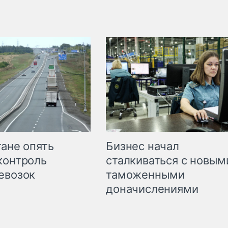
Бизнес начал
тане опять
сталкиваться с новым
контроль
таможенными
евозок
доначислениями