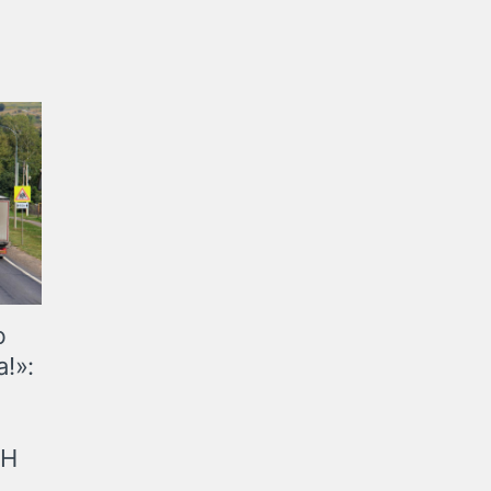
ю
!»:
рН