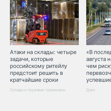
Атаки на склады: четыре
«В посл
задачи, которые
августа н
российскому ритейлу
чем рис
предстоит решить в
перевозч
кратчайшие сроки
успевшие
Склады и грузовые терминалы
Дзен