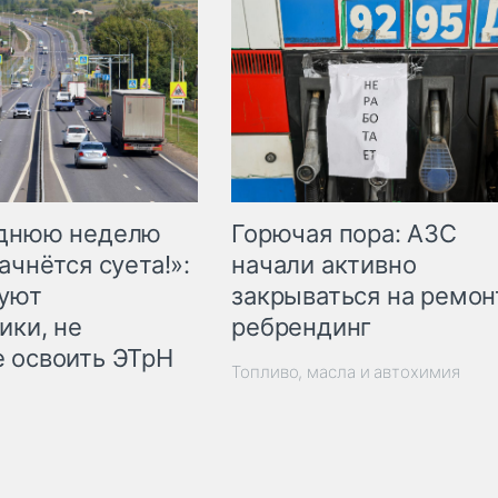
Горючая пора: АЗС
еднюю неделю
начали активно
ачнётся суета!»:
закрываться на ремон
куют
ребрендинг
ики, не
 освоить ЭТрН
Топливо, масла и автохимия