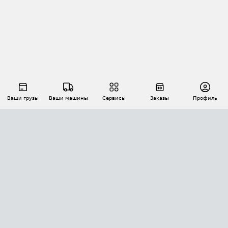
Ваши грузы
Ваши машины
Сервисы
Заказы
Профиль
АВТОМАТИЗАЦИЯ ПЕРЕВОЗОК
Площадки
Заказы
Торги
Тендеры
АТИ-Доки
GPS-мониторинг
АТИ Мессенджер
Цепочки грузов
API ATI.SU
ПОЛЕЗНОЕ