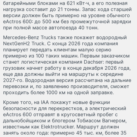
батарейными блоками на 621 кВт·ч, а его полезная
нагрузка составит до 21 тонны. Запас хода старшей
версии должен быть примерно на уровне обычного
eActros 600: до 500 км без промежуточной зарядки
при полной массе автопоезда 40 тонн.
Mercedes-Benz Trucks также покажет водородный
NextGenH2 Truck. С конца 2026 года компания
планирует передать клиентам малую серию
примерно из 100 таких машин. Первым заказчиком
станет логистическая компания Dachser: первый
грузовик начнет работу в конце декабря 2026 года,
еще два должны выйти на маршруты к середине
2027-го. Водородная версия рассчитана на дальние
перевозки и, по заявлению производителя, сможет
проходить более 1000 км на одной заправке.
Кроме того, на IAA покажут новые функции
безопасности для перекрестков, а электрический
eActros 600 отправят в кругосветный пробег с
дальнобойщиком и блогером Тобиасом Вагнером,
известным как Elektrotrucker. Маршрут должен
занять около года: примерно 45 тыс. км, более 35