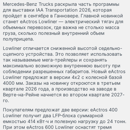
Mercedes-Benz Trucks раскрыла часть программы
для выставки IAA Transportation 2026, которая
пройдет в сентябре в Ганновере. Главной новинкой
станет eActros Lowliner — электрический тягач для
объемных перевозок, где важна не столько масса
груза, сколько полезный внутренний объем
полуприцепа.
Lowliner отличается сниженной высотой седельно-
сцепного устройства. Это позволяет использовать
так называемые мега-трейлеры и сохранять
максимально возможную внутреннюю высоту при
соблюдении разрешенных габаритов. Новый eActros
Lowliner предложат в версии 4x2 с колесной базой
4000 мм. Заказы на новинку откроются в третьем
квартале 2026 года, а производство на заводе в
Верте-на-Рейне начнется во втором квартале 2027-
го.
Покупателям предложат две версии: eActros 400
Lowliner получит два LFP-блока суммарной
емкостью 414 кВт·ч и полезную нагрузку до 24 тонн.
При этом eActros 600 Lowliner оснастят тремя