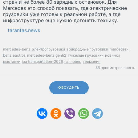
стран и не более 80 зарядных остановок. Для
Mercedes это способ показать, где электрические
грузовики уже готовы к реальной работе, а где
инфраструктуре еще нужно догонять технику.
tarantas.news
mercedes-benz
электрогрузовики
водородные грузовики
mercedes-
benz eactros
mercedes-benz genh2
тяжелые грузовики
новинки
выставки
iaa transportation-2026
ганновер
германия
86 просмотров всего.
ОБСУДИТЬ