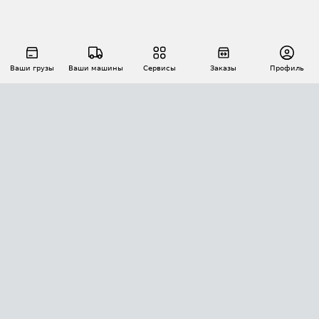
Ваши грузы
Ваши машины
Сервисы
Заказы
Профиль
АВТОМАТИЗАЦИЯ ПЕРЕВОЗОК
Площадки
Заказы
Торги
Тендеры
АТИ-Доки
GPS-мониторинг
АТИ Мессенджер
Цепочки грузов
API ATI.SU
ПОЛЕЗНОЕ
Расчет расстояний
БЕЗОПАСНОСТЬ
Академия ATI.SU
ATI.SU о безопасности
Звезды ATI.SU на вашем сайте
КОНТАКТЫ И ТАРИФЫ
Памятка по проверке контрагентов
Индекс ATI.SU FTL РФ