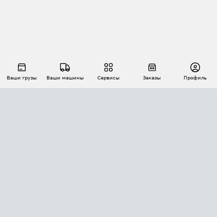
Ваши грузы
Ваши машины
Сервисы
Заказы
Профиль
АВТОМАТИЗАЦИЯ ПЕРЕВОЗОК
Площадки
Заказы
Торги
Тендеры
АТИ-Доки
GPS-мониторинг
АТИ Мессенджер
Цепочки грузов
API ATI.SU
ПОЛЕЗНОЕ
Расчет расстояний
БЕЗОПАСНОСТЬ