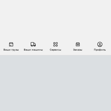
Ваши грузы
Ваши машины
Сервисы
Заказы
Профиль
АВТОМАТИЗАЦИЯ ПЕРЕВОЗОК
Площадки
Заказы
Торги
Тендеры
АТИ-Доки
GPS-мониторинг
АТИ Мессенджер
Цепочки грузов
API ATI.SU
ПОЛЕЗНОЕ