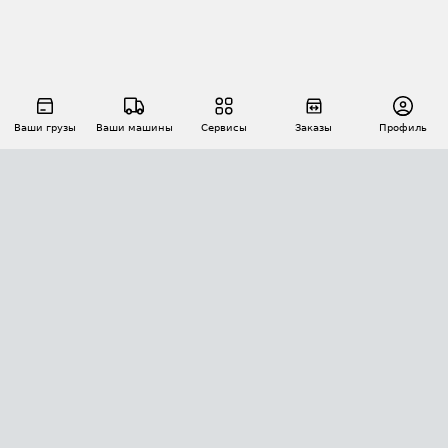
Ваши грузы
Ваши машины
Сервисы
Заказы
Профиль
АВТОМАТИЗАЦИЯ ПЕРЕВОЗОК
Площадки
Заказы
Торги
Тендеры
АТИ-Доки
GPS-мониторинг
АТИ Мессенджер
Цепочки грузов
API ATI.SU
ПОЛЕЗНОЕ
Расчет расстояний
БЕЗОПАСНОСТЬ
Академия ATI.SU
ATI.SU о безопасности