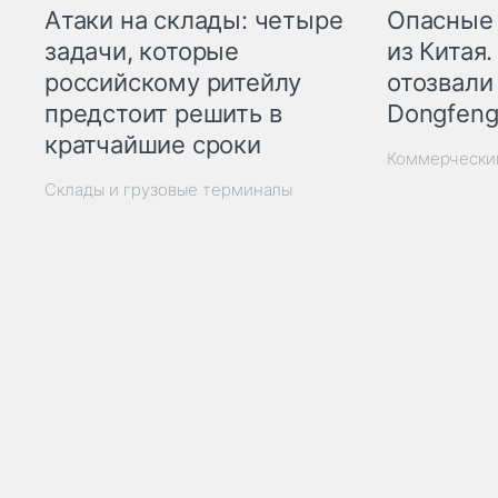
Опасные
Атаки на склады: четыре
из Китая.
задачи, которые
отозвали
российскому ритейлу
Dongfeng
предстоит решить в
кратчайшие сроки
Коммерчески
Склады и грузовые терминалы