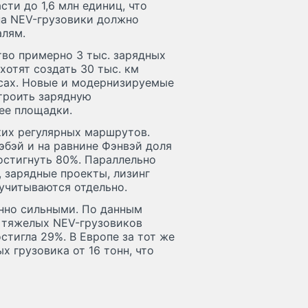
ти до 1,6 млн единиц, что
 на NEV-грузовики должно
алям.
тво примерно 3 тыс. зарядных
хотят создать 30 тыс. км
сах. Новые и модернизируемые
троить зарядную
ее площадки.
ких регулярных маршрутов.
эбэй и на равнине Фэнвэй доля
остигнуть 80%. Параллельно
 зарядные проекты, лизинг
 учитываются отдельно.
нно сильными. По данным
с. тяжелых NEV-грузовиков
стигла 29%. В Европе за тот же
 грузовика от 16 тонн, что