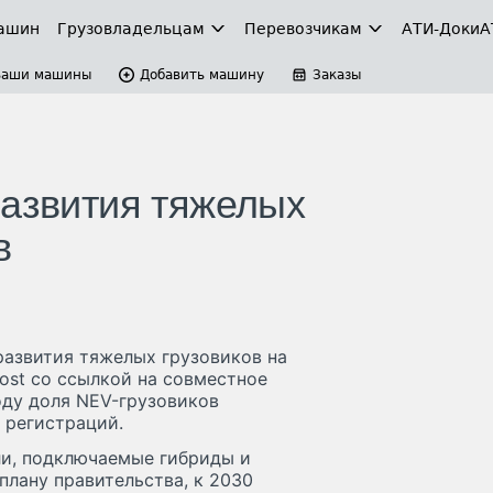
ашин
Грузовладельцам
Перевозчикам
АТИ-Доки
А
Ваши машины
Добавить машину
Заказы
развития тяжелых
в
развития тяжелых грузовиков на
ost со ссылкой на совместное
оду доля NEV-грузовиков
 регистраций.
ли, подключаемые гибриды и
лану правительства, к 2030