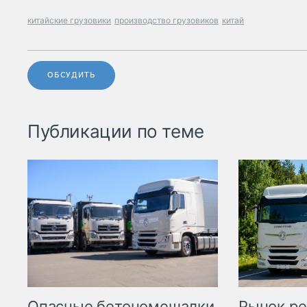
китайские грузовики
производство грузовиков
китай
ОБСУДИТЬ
Публикации по теме
Опасные бетономешалки
Рынок ре