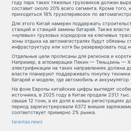
году парк таких тяжелых грузовиков должен вырас
составит около 20% всего сегмента. Кроме того,
приходиться 18% грузоперевозок по автомагистр
Для этого Китай намерен поддержать строительс
станций и станций замены батарей. Также власти 
«нулевых» грузовых коридоров на ключевых трас
зоны отдыха на автомагистралях будут обязаны с
инфраструктуру или хотя бы резервировать под н
Отдельные цели прописаны для регионов и корот
Например, в агломерации Пекин — Тяньцзинь — Х
электрификации на таких направлениях должна д
власти планируют поддерживать покупку техники,
батарей и модели, где автомобиль и аккумулятор
На фоне Европы китайские цифры выглядят особе
источника, в 2025 году в Китае продали 231,1 ты
свыше 12 тонн, а их доля в новых регистрациях до
период зарегистрировали 6372 внешне заряжаемых
соответствует примерно 2% рынка.
tarantas.news