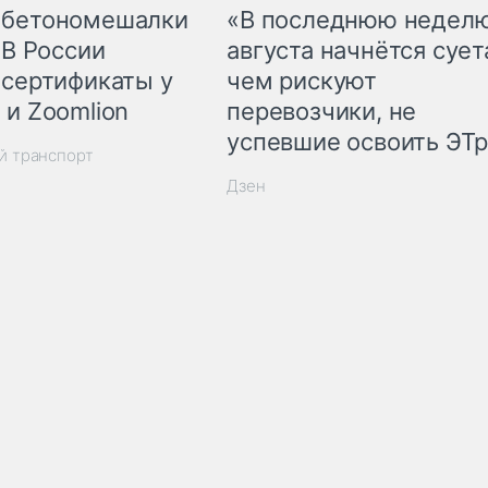
 бетономешалки
«В последнюю недел
 В России
августа начнётся суета
 сертификаты у
чем рискуют
 и Zoomlion
перевозчики, не
успевшие освоить ЭТ
й транспорт
Дзен