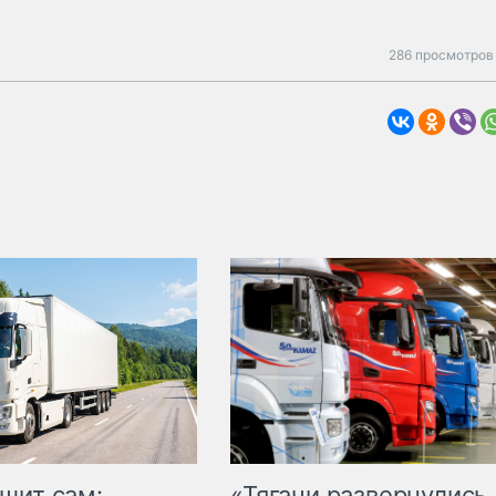
286 просмотров 
шит сам:
«Тягачи развернулись