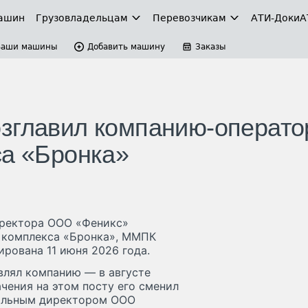
ашин
Грузовладельцам
Перевозчикам
АТИ-Доки
А
Ваши машины
Добавить машину
Заказы
зглавил компанию-операто
са «Бронка»
иректора ООО «Феникс»
о комплекса «Бронка», ММПК
рована 11 июня 2026 года.
влял компанию — в августе
ачения на этом посту его сменил
ральным директором ООО