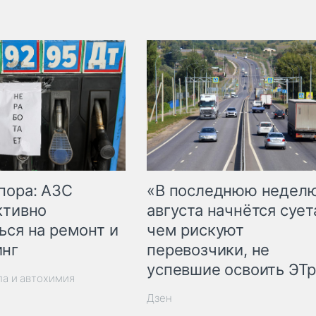
пора: АЗС
«В последнюю недел
ктивно
августа начнётся суета
ься на ремонт и
чем рискуют
инг
перевозчики, не
успевшие освоить ЭТ
ла и автохимия
Дзен