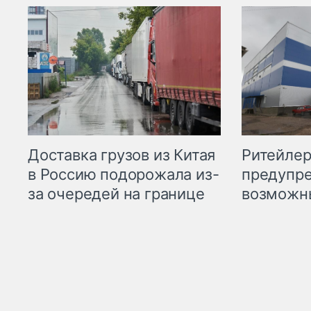
Ритейле
Доставка грузов из Китая
предупре
в Россию подорожала из-
возможн
за очередей на границе