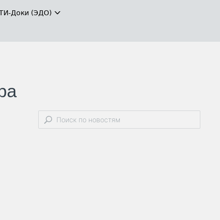
ТИ-Доки (ЭДО)
ра