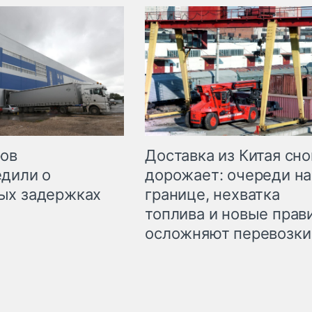
Доставка из Китая сно
ров
дорожает: очереди на
дили о
границе, нехватка
ых задержках
топлива и новые прав
осложняют перевозки