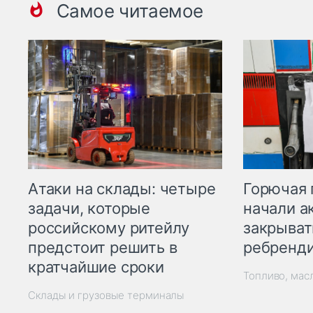
Самое читаемое
Горючая 
Атаки на склады: четыре
начали а
задачи, которые
закрыват
российскому ритейлу
ребренд
предстоит решить в
кратчайшие сроки
Топливо, мас
Склады и грузовые терминалы