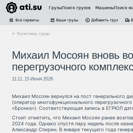
Грузы
Поиск грузов
Машины
Поиск м
Все сервисы
Ваши грузы
Добавить груз
← Логистика, грузы
Михаил Мосоян вновь во
перегрузочного комплек
11:11, 15 Июня 2026
Михаил Мосоян вернулся на пост генерального д
(оператор многофункционального перегрузочног
«Бронка»). Соответствующая запись в ЕГРЮЛ дати
Стоит отметить, что Михаил Мосоян ранее возгла
2024 года. Однако спустя пару недель после назн
Александр Спирин. В январе текущего года гене