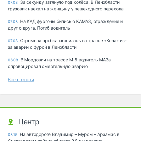
За секунду затянуло под колёса. В Ленобласти
07.08
грузовик наехал на женщину у пешеходного перехода
На КАД фургоны бились о КАМАЗ, ограждение и
07.08
друг о друга. Погиб водитель
Огромная пробка скопилась на трассе «Кола» из-
07.08
за аварии с фурой в Ленобласти
В Мордовии на трассе М-5 водитель МАЗа
06.08
спровоцировал смертельную аварию
Все новости
Центр
На автодороге Владимир – Муром – Арзамас в
08:15
Судогодском районе обновят 2,8 км полотна