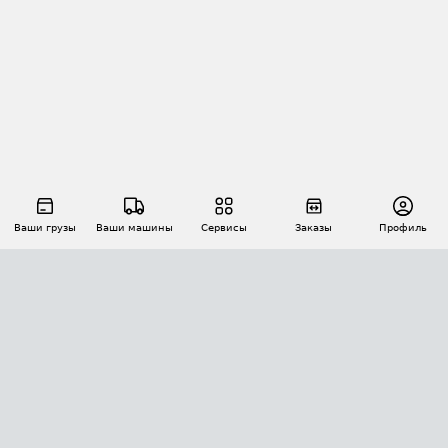
Ваши грузы
Ваши машины
Сервисы
Заказы
Профиль
АВТОМАТИЗАЦИЯ ПЕРЕВОЗОК
Площадки
Заказы
Торги
Тендеры
АТИ-Доки
GPS-мониторинг
АТИ Мессенджер
Цепочки грузов
API ATI.SU