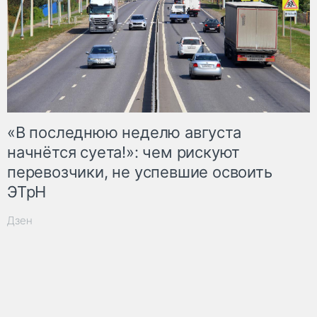
«В последнюю неделю августа
начнётся суета!»: чем рискуют
перевозчики, не успевшие освоить
ЭТрН
Дзен