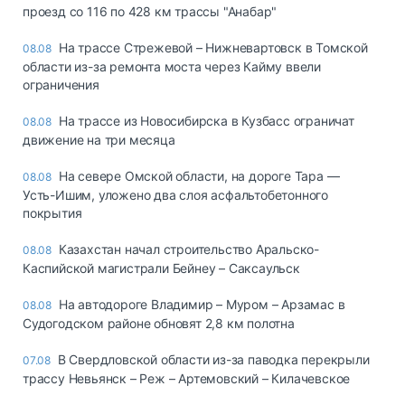
проезд со 116 по 428 км трассы "Анабар"
На трассе Стрежевой – Нижневартовск в Томской
08.08
области из-за ремонта моста через Кайму ввели
ограничения
На трассе из Новосибирска в Кузбасс ограничат
08.08
движение на три месяца
На севере Омской области, на дороге Тара —
08.08
Усть-Ишим, уложено два слоя асфальтобетонного
покрытия
Казахстан начал строительство Аральско-
08.08
Каспийской магистрали Бейнеу – Саксаульск
На автодороге Владимир – Муром – Арзамас в
08.08
Судогодском районе обновят 2,8 км полотна
В Свердловской области из-за паводка перекрыли
07.08
трассу Невьянск – Реж – Артемовский – Килачевское