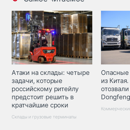
Опасные
Атаки на склады: четыре
из Китая.
задачи, которые
отозвали
российскому ритейлу
Dongfeng
предстоит решить в
кратчайшие сроки
Коммерчески
Склады и грузовые терминалы