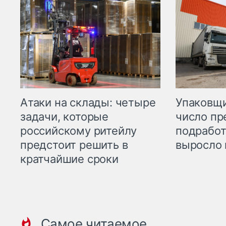
Атаки на склады: четыре
Упаковщи
задачи, которые
число пр
российскому ритейлу
подработ
предстоит решить в
выросло 
кратчайшие сроки
Самое читаемое