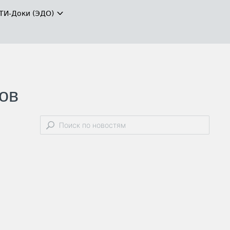
ТИ-Доки (ЭДО)
ов