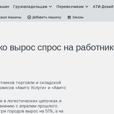
ашин
Грузовладельцам
Перевозчикам
АТИ-Доки
А
Ваши машины
Добавить машину
Заказы
ко вырос спрос на работник
отников торговли и складской
рвисов «Авито Услуги» и «Авито
и в логистических цепочках и
авнению с апрелем прошлого
три городов вырос на 51%, а на