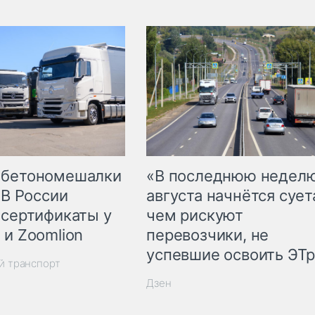
 бетономешалки
«В последнюю недел
 В России
августа начнётся суета
 сертификаты у
чем рискуют
 и Zoomlion
перевозчики, не
успевшие освоить ЭТ
й транспорт
Дзен