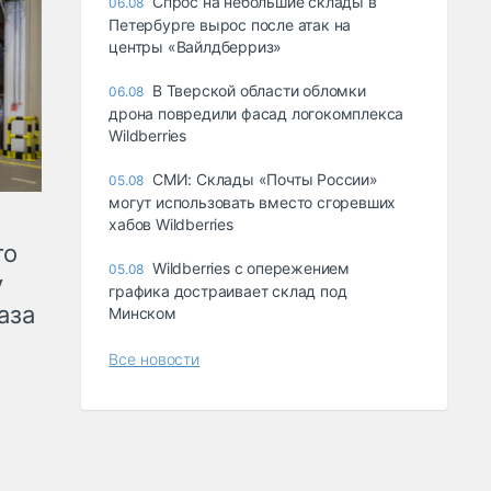
Спрос на небольшие склады в
06.08
Петербурге вырос после атак на
центры «Вайлдберриз»
В Тверской области обломки
06.08
дрона повредили фасад логокомплекса
Wildberries
СМИ: Склады «Почты России»
05.08
могут использовать вместо сгоревших
хабов Wildberries
го
Wildberries с опережением
05.08
у
графика достраивает склад под
аза
Минском
Все новости