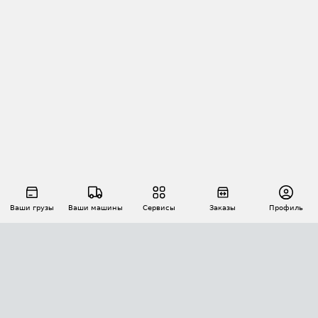
Ваши грузы
Ваши машины
Сервисы
Заказы
Профиль
АВТОМАТИЗАЦИЯ ПЕРЕВОЗОК
Площадки
Заказы
Торги
Тендеры
АТИ-Доки