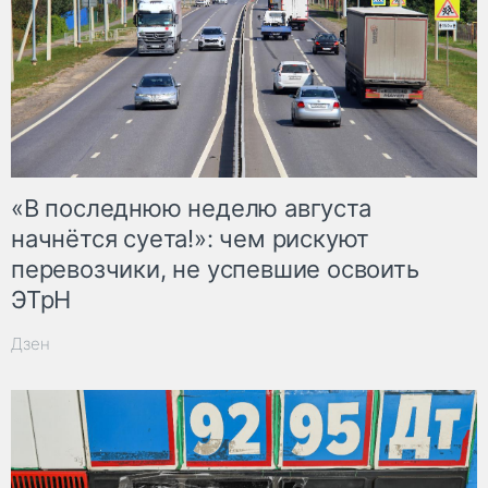
«В последнюю неделю августа
начнётся суета!»: чем рискуют
перевозчики, не успевшие освоить
ЭТрН
Дзен